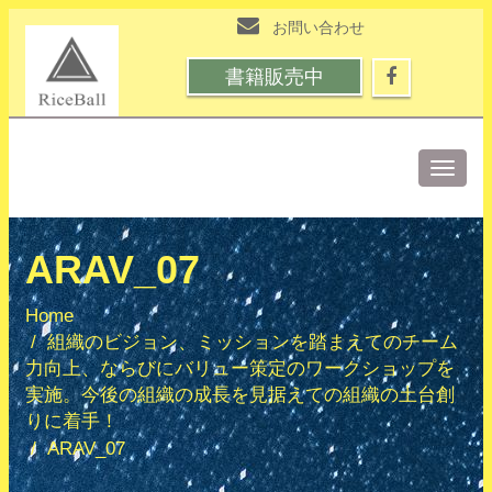
お問い合わせ
書籍販売中
Toggle
naviga
ARAV_07
Home
組織のビジョン、ミッションを踏まえてのチーム
力向上、ならびにバリュー策定のワークショップを
実施。今後の組織の成長を見据えての組織の土台創
りに着手！
ARAV_07