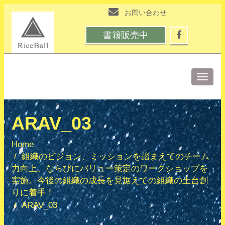
お問い合わせ
書籍販売中
Toggle
naviga
ARAV_03
Home
組織のビジョン、ミッションを踏まえてのチーム
力向上、ならびにバリュー策定のワークショップを
実施。今後の組織の成長を見据えての組織の土台創
りに着手！
ARAV_03