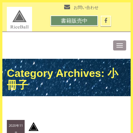
お問い合わせ
書籍販売中
Toggle
naviga
小
Category Archives:
冊子
2020年11
月